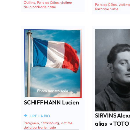
Oullins
,
Puits de Célas
,
victime
Puits de Célas
,
victime
de la barbarie nazie
barbarie nazie
SCHIFFMANN Lucien
SIRVINS Alex
LIRE LA BIO
alias » TOTO
Périgueux
,
Strasbourg
,
victime
de la barbarie nazie