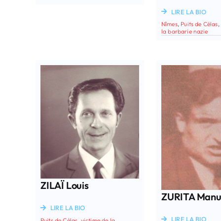
LIRE LA BIO
Nîmes
,
Puits de Célas
,
la barbarie nazie
ZILAÏ Louis
ZURITA Manu
LIRE LA BIO
LIRE LA BIO
Puits de Célas
,
victime de la