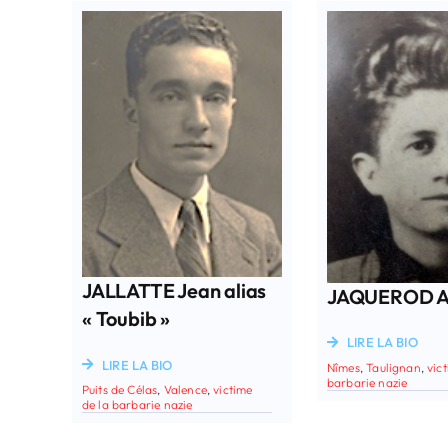
JALLATTE Jean alias
JAQUEROD A
« Toubib »
LIRE LA BIO
LIRE LA BIO
Nîmes
,
Taulignan
,
vic
barbarie nazie
Puits de Célas
,
Valence
,
victime
de la barbarie nazie