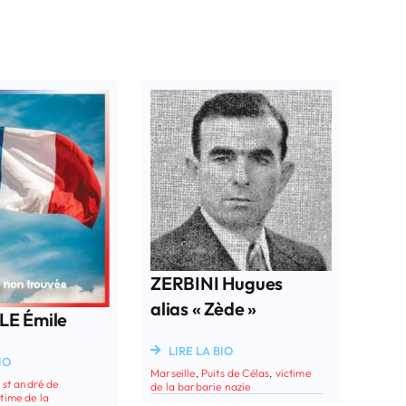
ZERBINI Hugues
alias « Zède »
E Émile
LIRE LA BIO
IO
Marseille
,
Puits de Célas
,
victime
,
st andré de
de la barbarie nazie
ctime de la