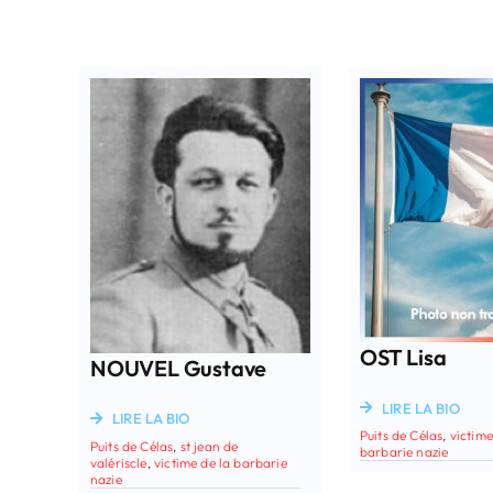
OST Lisa
NOUVEL Gustave
LIRE LA BIO
LIRE LA BIO
Puits de Célas
,
victime
Puits de Célas
,
st jean de
barbarie nazie
valériscle
,
victime de la barbarie
nazie