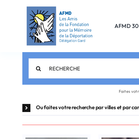
Passer
au
contenu
AFMD 30
Rechercher:
Faites vot
Ou faites votre recherche par villes et par c