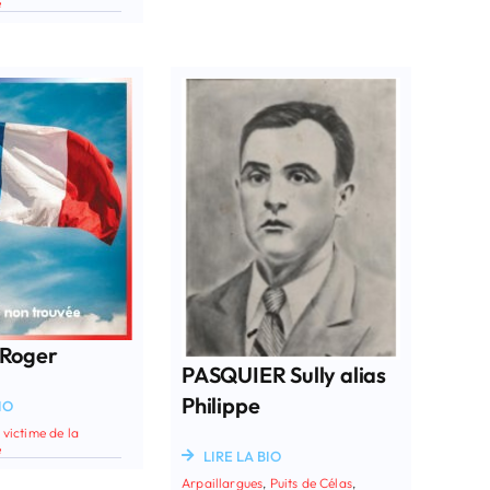
e
Roger
PASQUIER Sully alias
Philippe
IO
,
victime de la
e
LIRE LA BIO
Arpaillargues
,
Puits de Célas
,