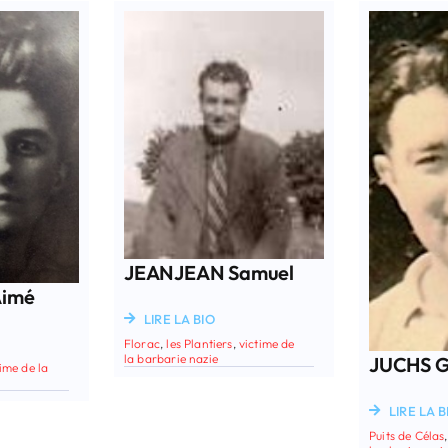
JEANJEAN Samuel
imé
LIRE LA BIO
Florac
,
les Plantiers
,
victime de
la barbarie nazie
JUCHS G
time de la
LIRE LA B
Puits de Célas