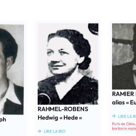
RAMIER 
alias « E
RAHMEL-ROBENS
Hedwig « Hede »
LIRE LA B
ph
Puits de Célas
barbarie nazi
LIRE LA BIO