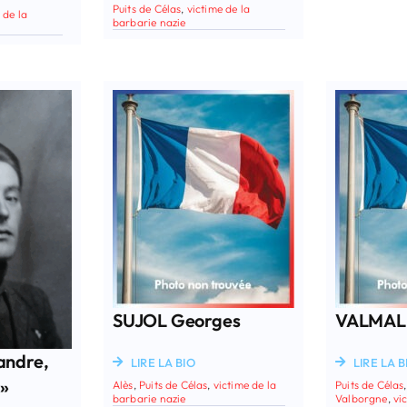
Puits de Célas
,
victime de la
 de la
barbarie nazie
SUJOL Georges
VALMALL
andre,
LIRE LA BIO
LIRE LA B
 »
Alès
,
Puits de Célas
,
victime de la
Puits de Célas
barbarie nazie
Valborgne
,
vi