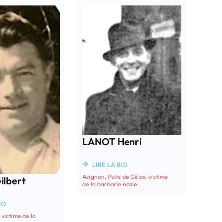
LANOT Henri
LIRE LA BIO
Avignon
,
Puits de Célas
,
victime
ilbert
de la barbarie nazie
IO
,
victime de la