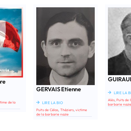
GUIRAUD
ore
GERVAIS Etienne
LIRE LA B
Alès
,
Puits de 
ctime de la
LIRE LA BIO
barbarie nazi
Puits de Célas
,
Théziers
,
victime
de la barbarie nazie