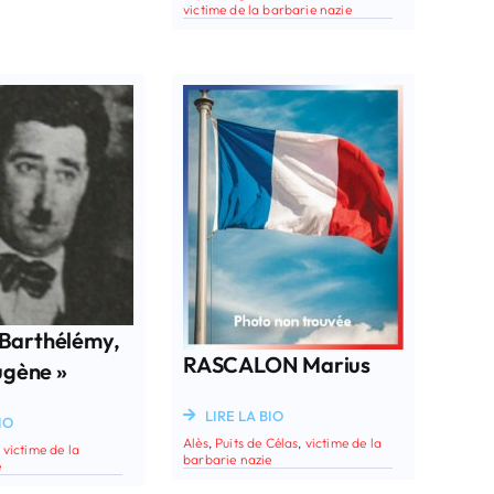
victime de la barbarie nazie
Barthélémy,
RASCALON Marius
ugène »
LIRE LA BIO
IO
Alès
,
Puits de Célas
,
victime de la
,
victime de la
barbarie nazie
e