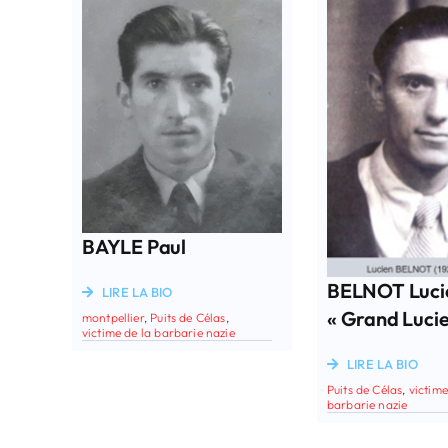
BAYLE Paul
BELNOT Lucie
LIRE LA BIO
« Grand Lucie
montpellier
,
Puits de Célas
,
victime de la barbarie nazie
LIRE LA BIO
Puits de Célas
,
victime
barbarie nazie