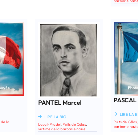
barbarie nazi
PASCAL 
PANTEL Marcel
LIRE LA B
LIRE LA BIO
 de la
Puits de Célas
Laval-Pradel
,
Puits de Célas
,
barbarie nazi
victime de la barbarie nazie