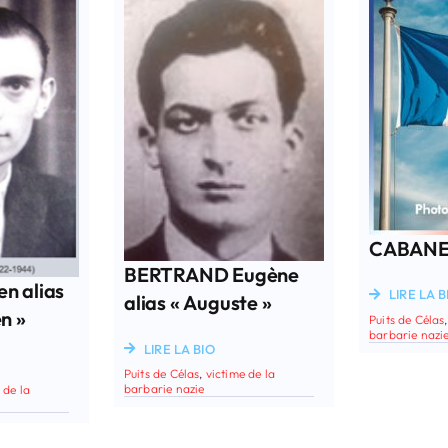
CABANE
BERTRAND Eugène
n alias
LIRE LA B
alias « Auguste »
n »
Puits de Célas
barbarie nazi
LIRE LA BIO
Puits de Célas
,
victime de la
barbarie nazie
 de la