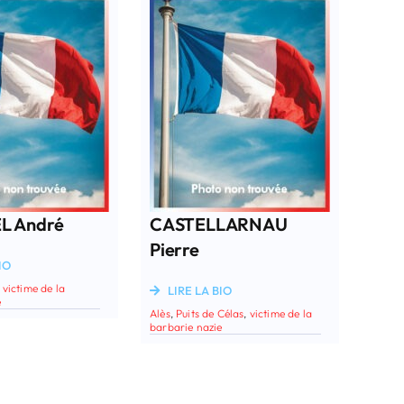
L André
CASTELLARNAU
Pierre
IO
,
victime de la
LIRE LA BIO
e
Alès
,
Puits de Célas
,
victime de la
barbarie nazie