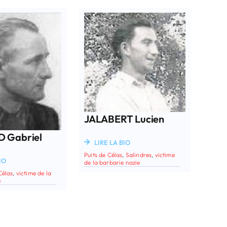
JALABERT Lucien
 Gabriel
LIRE LA BIO
Puits de Célas
,
Salindres
,
victime
IO
de la barbarie nazie
Célas
,
victime de la
e