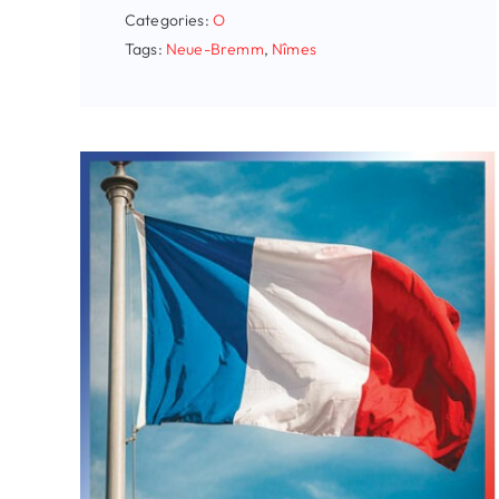
Categories:
O
Tags:
Neue-Bremm
,
Nîmes