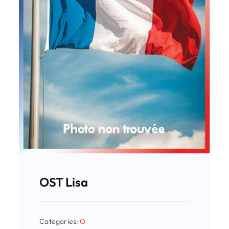
OST Lisa
Categories:
O