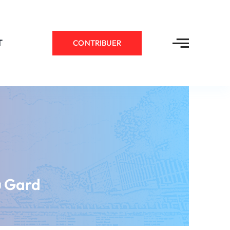
T
CONTRIBUER
u Gard