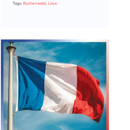
Tags:
Buchenwald
,
Liouc