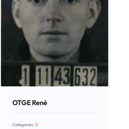
OTGE René
Categories:
O