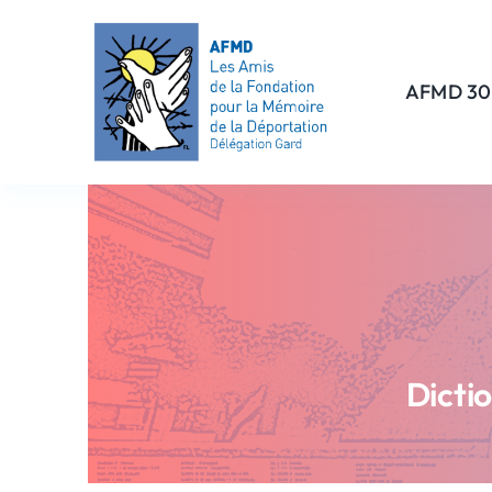
Passer
au
contenu
AFMD 30
Dicti