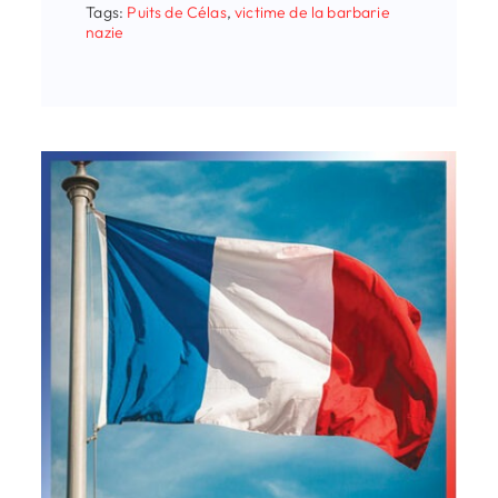
Tags:
Puits de Célas
,
victime de la barbarie
nazie