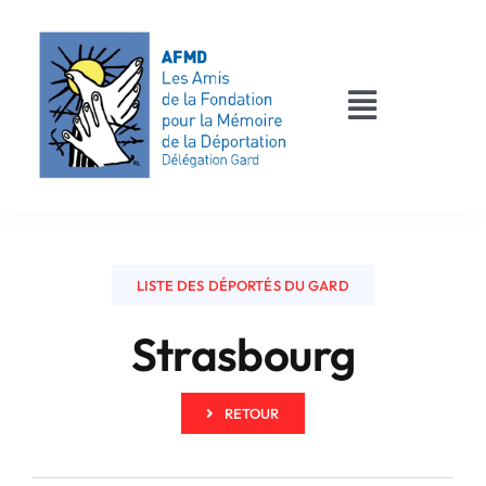
Passer
au
contenu
Toggle
Navigati
AFMD 30
Les déportés
LISTE DES DÉPORTÉS DU GARD
Les victimes
Strasbourg
Contact
RETOUR