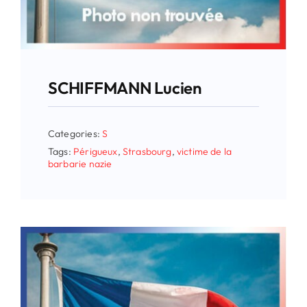
SCHIFFMANN Lucien
Categories:
S
Tags:
Périgueux
,
Strasbourg
,
victime de la
barbarie nazie