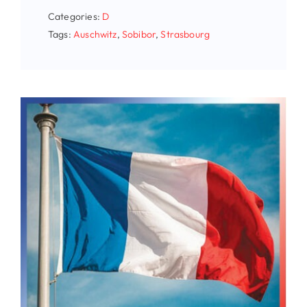
Categories:
D
Tags:
Auschwitz
,
Sobibor
,
Strasbourg