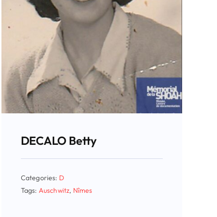
DECALO Betty
Categories:
D
Tags:
Auschwitz
,
Nîmes