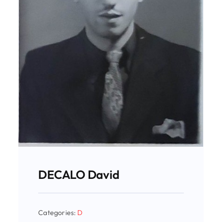
DECALO David
Categories:
D