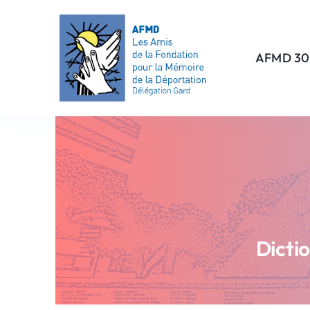
Passer
au
contenu
AFMD 30
Dicti