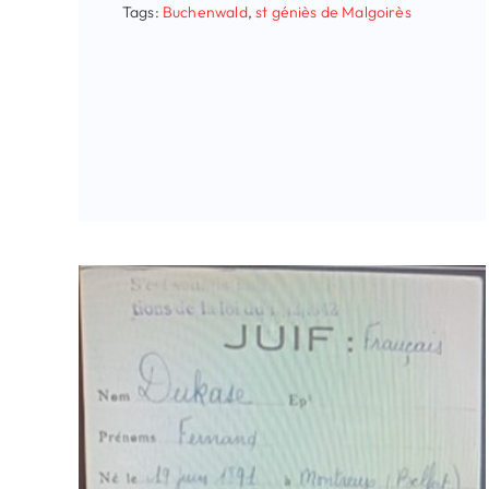
Tags:
Buchenwald
,
st géniès de Malgoirès