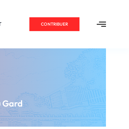
T
CONTRIBUER
u Gard