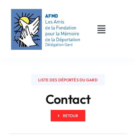
Passer
au
contenu
Toggle
Navigati
AFMD 30
Les déportés
LISTE DES DÉPORTÉS DU GARD
Les victimes
Contact
Contact
RETOUR