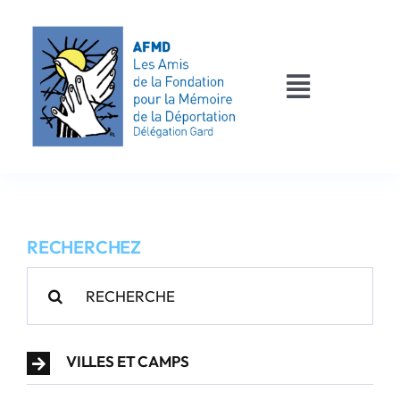
Passer
au
contenu
Toggle
Navigati
AFMD 30
Les déportés
RECHERCHEZ
Les victimes
Rechercher:
Contact
VILLES ET CAMPS