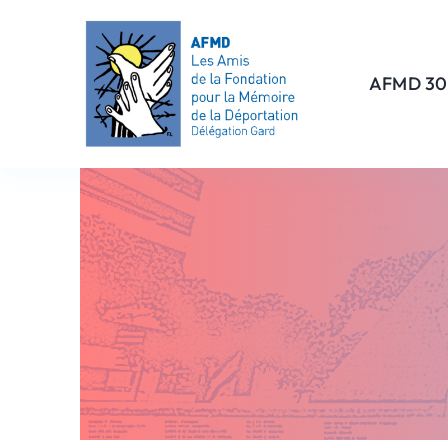
Passer
au
contenu
AFMD 30