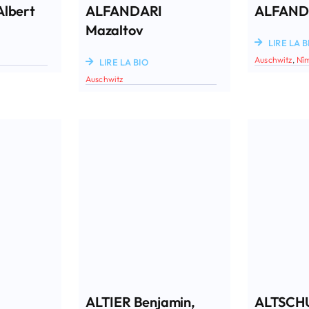
lbert
ALFANDARI
ALFANDA
Mazaltov
LIRE LA B
Auschwitz
,
Nî
LIRE LA BIO
Auschwitz
ALTIER Benjamin,
ALTSCHU