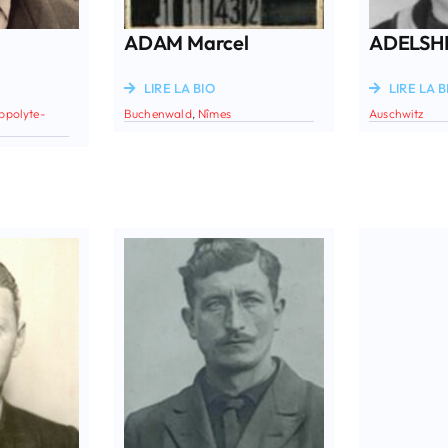
i
ADAM Marcel
ADELSH
LIRE LA BIO
LIRE LA B
ppolyte-
Buchenwald
,
Nîmes
Auschwitz