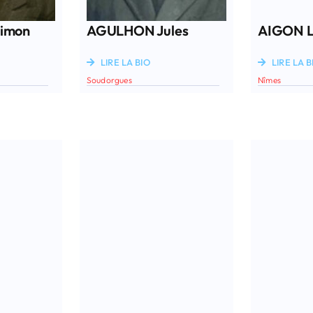
imon
AGULHON Jules
AIGON L
LIRE LA BIO
LIRE LA B
Soudorgues
Nîmes