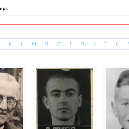
amps
J
K
L
M
N
O
P
R
S
T
U