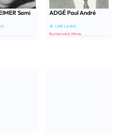
EIMER Sami
ADGÉ Paul André
IO
LIRE LA BIO
Buchenwald
,
Nîmes