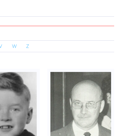
V
W
Z