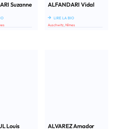
RI Suzanne
ALFANDARI Vidal
IO
LIRE LA BIO
mes
Auschwitz
,
Nîmes
L Louis
ALVAREZ Amador