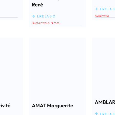
René
LIRE LA B
Auschwitz
LIRE LA BIO
Buchenwald
,
Nîmes
AMBLAR
ivité
AMAT Marguerite
LIRE LA B