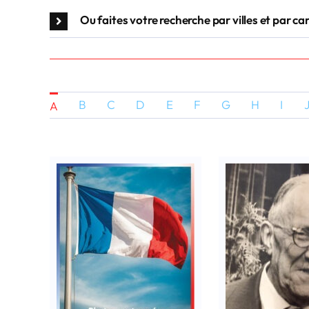
Ou faites votre recherche par villes et par c
B
C
D
E
F
G
H
I
A