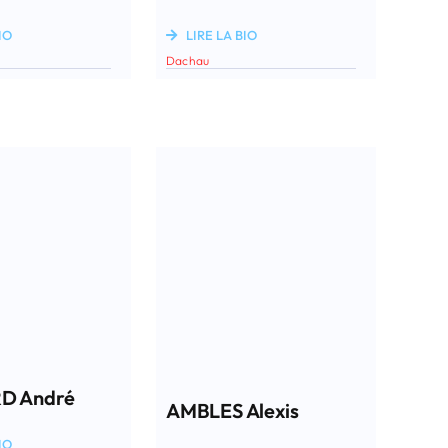
IO
LIRE LA BIO
Dachau
D André
AMBLES Alexis
IO