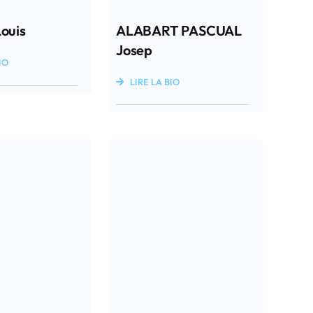
ouis
ALABART PASCUAL
Josep
IO
LIRE LA BIO