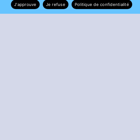
J'approuve
Je refuse
Politique de confidentialité
BARDOT Viviane