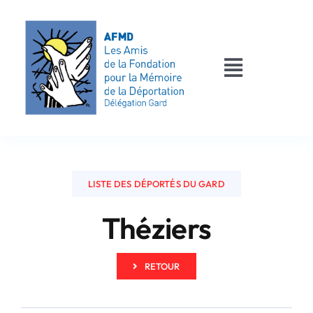
Passer
au
contenu
Toggle
Navigati
AFMD 30
Les déportés
LISTE DES DÉPORTÉS DU GARD
Les victimes
Théziers
Contact
RETOUR