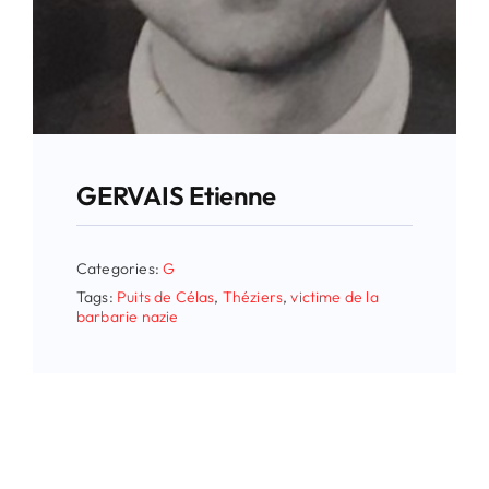
GERVAIS Etienne
Categories:
G
Tags:
Puits de Célas
,
Théziers
,
victime de la
barbarie nazie