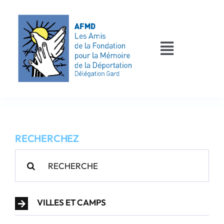
Passer
au
contenu
Toggle
Navigati
AFMD 30
Les déportés
RECHERCHEZ
Les victimes
Rechercher:
Contact
VILLES ET CAMPS