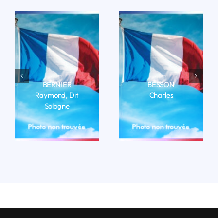
BERNIER
BESSON
Raymond, Dit
Charles
Sologne
LIRE LA BIO
LIRE LA BIO