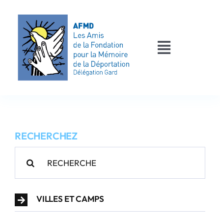
Passer
au
contenu
Toggle
Navigati
AFMD 30
Les déportés
RECHERCHEZ
Les victimes
Rechercher:
Contact
VILLES ET CAMPS