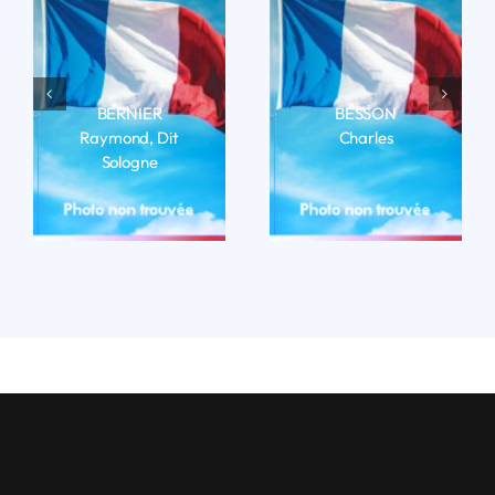
BERNIER
BESSON
Raymond, Dit
Charles
Sologne
LIRE LA BIO
LIRE LA BIO