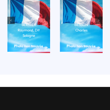
BERNIER
BESSON
Raymond, Dit
Charles
Sologne
LIRE LA BIO
LIRE LA BIO