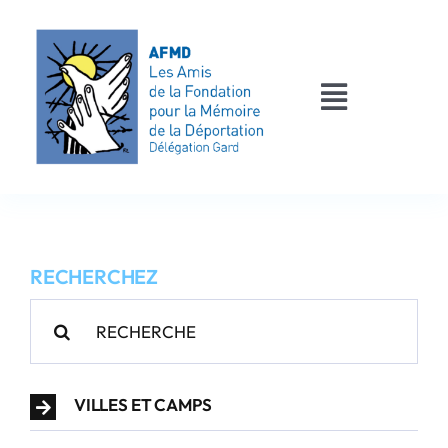
Passer
au
contenu
Toggle
Navigati
AFMD 30
Les déportés
RECHERCHEZ
Les victimes
Rechercher:
Contact
VILLES ET CAMPS