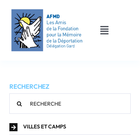
Passer
au
contenu
Toggle
Navigati
AFMD 30
Les déportés
RECHERCHEZ
Les victimes
Rechercher:
Contact
VILLES ET CAMPS