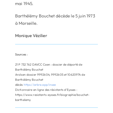
mai 1945.
Barthélémy Bouchet décède le 5 juin 1973
à Marseille.
Monique Vézilier
Sources :
21 P 732 762 DAVCC Caen : dossier de déporté de
Barthélémy Bouchet
Arolsen dossier 9992604, 9992605 et 10620974 de
Barthélémy Bouchet
décès
https://arbre.app/insee
Dictionnaire en ligne des résistants d’Eysses :
https://www.resistants-eysses.fr/biographie/bouchet-
barthelemy