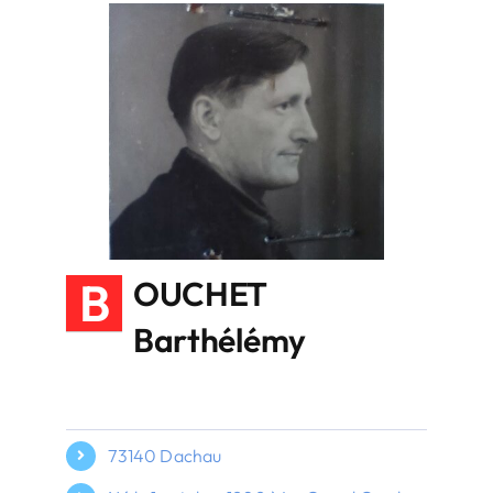
B
OUCHET
Barthélémy
73140 Dachau