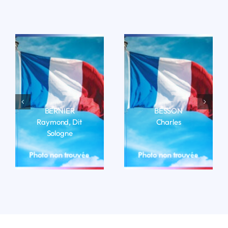
BERNIER
BESSON
Raymond, Dit
Charles
Sologne
LIRE LA BIO
LIRE LA BIO