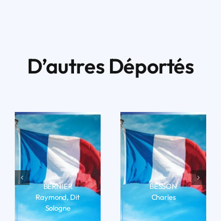
D’autres Déportés
BERNIER
BESSON
Raymond, Dit
Charles
Sologne
LIRE LA BIO