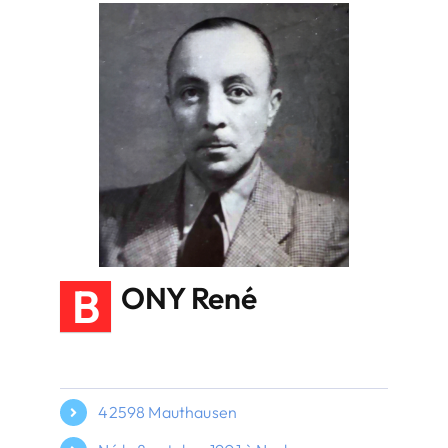
B
ONY René
42598 Mauthausen