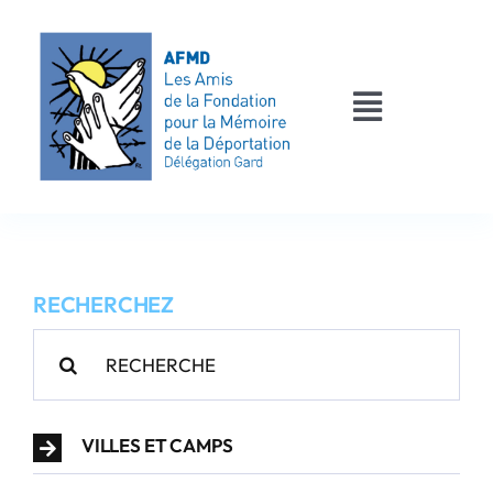
Passer
au
contenu
Toggle
Navigati
AFMD 30
Les déportés
RECHERCHEZ
Les victimes
Rechercher:
Contact
VILLES ET CAMPS