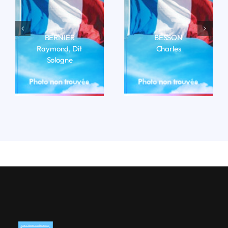
BERNIER
BESSON
Raymond, Dit
Charles
Sologne
LIRE LA BIO
LIRE LA BIO