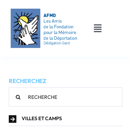
Passer
au
contenu
Toggle
Navigati
AFMD 30
Les déportés
RECHERCHEZ
Les victimes
Rechercher:
Contact
VILLES ET CAMPS