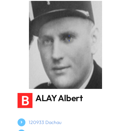
B
ALAY Albert
120933 Dachau