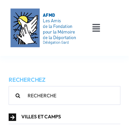
Passer
au
contenu
Toggle
Navigati
AFMD 30
Les déportés
RECHERCHEZ
Les victimes
Rechercher:
Contact
VILLES ET CAMPS