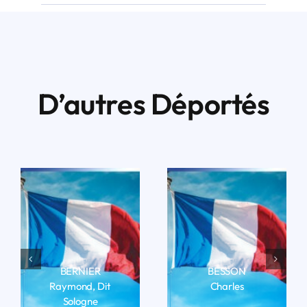
D’autres Déportés
BERNIER
BESSON
Raymond, Dit
Charles
Sologne