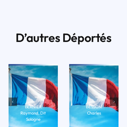
D’autres Déportés
BERNIER
BESSON
Raymond, Dit
Charles
Sologne
LIRE LA BIO