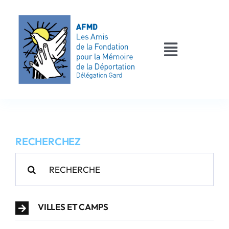
Passer
au
contenu
Toggle
Navigati
AFMD 30
Les déportés
RECHERCHEZ
Les victimes
Rechercher:
Contact
VILLES ET CAMPS