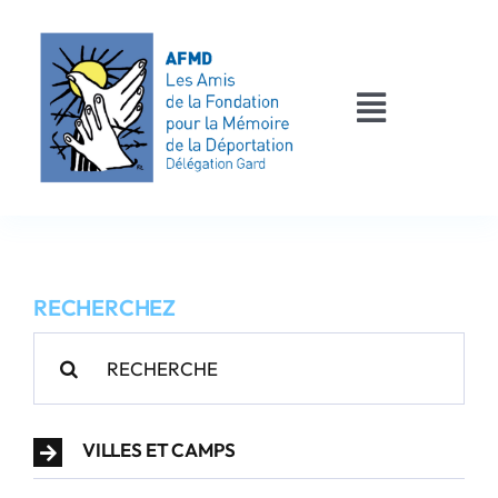
Passer
au
contenu
Toggle
Navigati
AFMD 30
Les déportés
RECHERCHEZ
Les victimes
Rechercher:
Contact
VILLES ET CAMPS