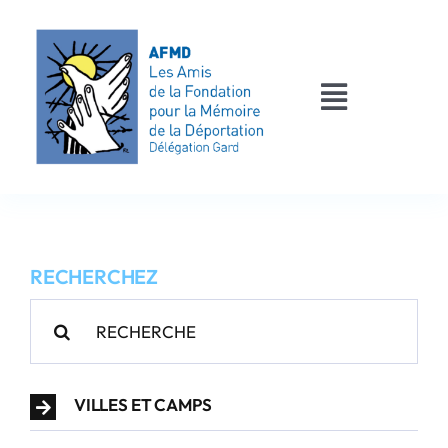
Passer
au
contenu
Toggle
Navigati
AFMD 30
Les déportés
RECHERCHEZ
Les victimes
Rechercher:
Contact
VILLES ET CAMPS