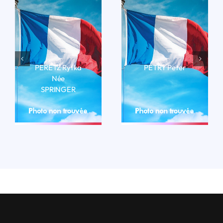
PERETZ Ryfka
PÉTRY Peter
Née
LIRE LA BIO
SPRINGER
LIRE LA BIO