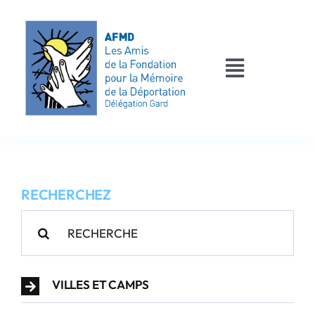
Passer
au
contenu
Toggle
Navigati
AFMD 30
Les déportés
RECHERCHEZ
Les victimes
Rechercher:
Contact
VILLES ET CAMPS