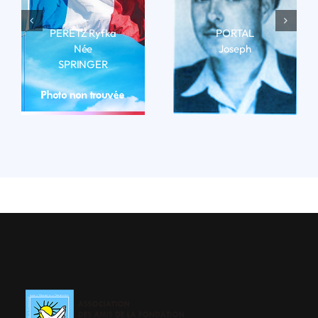
PERETZ Ryfka
PORTAL
Née
Joseph
SPRINGER
LIRE LA BIO
LIRE LA BIO