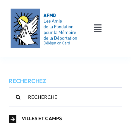
Passer
au
contenu
Toggle
Navigati
AFMD 30
Les déportés
RECHERCHEZ
Les victimes
Rechercher:
Contact
VILLES ET CAMPS