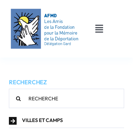
Passer
au
contenu
Toggle
Navigati
AFMD 30
Les déportés
RECHERCHEZ
Les victimes
Rechercher:
Contact
VILLES ET CAMPS