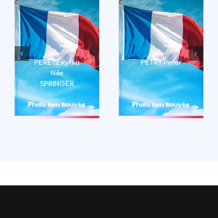
PERETZ Ryfka
PÉTRY Peter
Née
LIRE LA BIO
SPRINGER
LIRE LA BIO