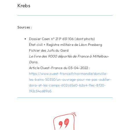
Krebs
Sources :
Dossier Caen n° 21 P 651 106 (dont photo)
État civil + Registre militaire de Léon Presberg
Fichier des Juifs du Gard
Le livre des 9000 déportés de France à Mittelbau-
Dora.
Article Ouest-France du 03-04-2022 :
https://www.ouest-france.fr/normandie/donville-
les-bains-50350/un-ouvrage-pour-ne-pas-oublier-
dora-et-les-camps-602c65a0-b2a4-11ec-8f20-
192c34cd89a5