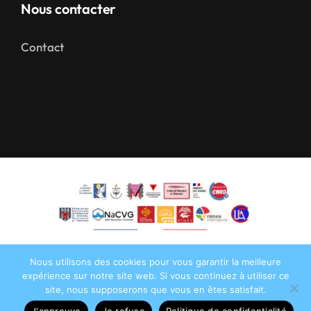
Nous contacter
Contact
Nous utilisons des cookies pour vous garantir la meilleure
expérience sur notre site web. Si vous continuez à utiliser ce
site, nous supposerons que vous en êtes satisfait.
©2026•
AFMD DT 30
• Tous droits réservés •
J'approuve
Je refuse
Politique de confidentialité