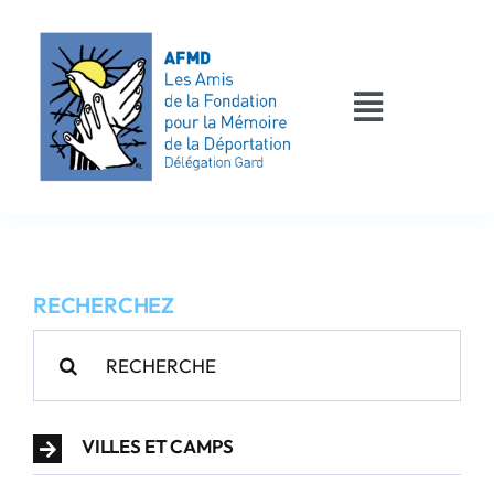
Passer
au
contenu
Toggle
Navigati
AFMD 30
Les déportés
RECHERCHEZ
Les victimes
Rechercher:
Contact
VILLES ET CAMPS