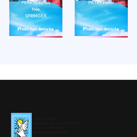
PERETZ Ryfka
PÉTRY Peter
Née
LIRE LA BIO
SPRINGER
LIRE LA BIO