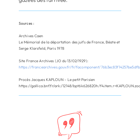
Sources :
Archives Caen
Le Mémorial de la déportation des juifs de France, Béate et
Serge Klarsfeld, Paris 1978
Site France Archives (JO du 13/02/1929):
https://francearchives.gouv.fr/fr/facomponent/76b3ec83f14257be5
Procès Jacques KAPLOUN – Le petit Parisien
https://gallica.bnf.fr/ark:/12148/bpt6k626820h/f4.item.r=KAPLOUN.z