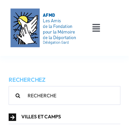
Passer
au
contenu
Toggle
Navigati
AFMD 30
Les déportés
RECHERCHEZ
Les victimes
Rechercher:
Contact
VILLES ET CAMPS