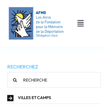
Passer
au
contenu
Toggle
Navigati
AFMD 30
Les déportés
RECHERCHEZ
Les victimes
Rechercher:
Contact
VILLES ET CAMPS