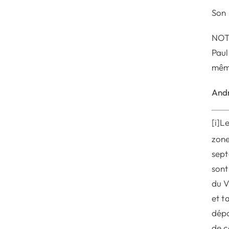
Son 
NOTA
Paul
même
Andr
[i]L
zone
sept
sont
du V
et t
dépo
de c