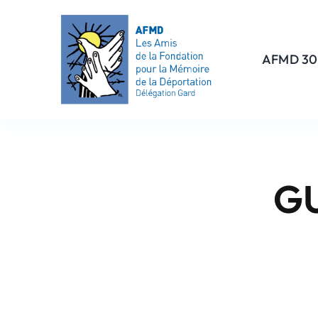
Passer
au
contenu
AFMD 30
G