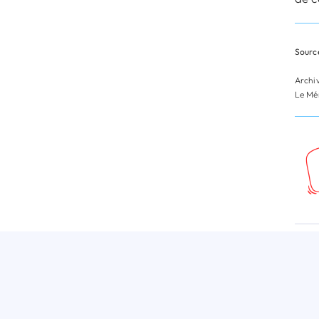
Source
Archi
Le Mém