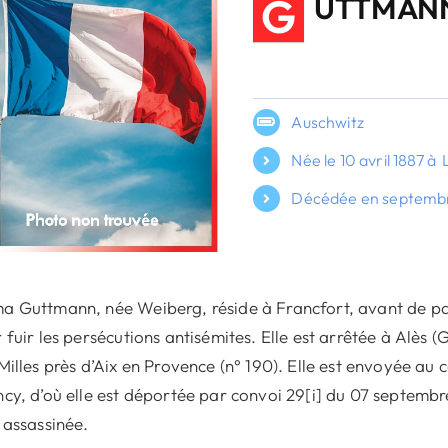
G
UTTMANN
Auschwitz
Née le 10 avril 1887 à
Décédée en septembr
 Guttmann, née Weiberg, réside à Francfort, avant de part
 fuir les persécutions antisémites. Elle est arrêtée à Alès 
Milles près d’Aix en Provence (n° 190). Elle est envoyée au
cy, d’où elle est déportée par convoi 29[i] du 07 septembre
 assassinée.