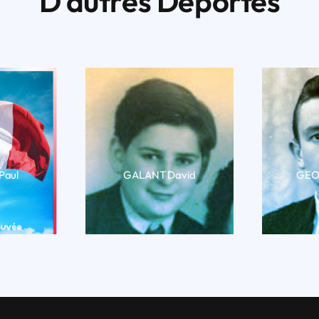
D’autres Déportés
Paul
GALANT David
GEOR
BIO
LIRE LA BIO
LI