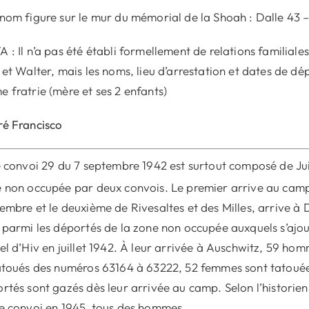
nom figure sur le mur du mémorial de la Shoah : Dalle 43 –
 : Il n’a pas été établi formellement de relations familial
 et Walter, mais les noms, lieu d’arrestation et dates de dép
 fratrie (mère et ses 2 enfants)
é Francisco
e convoi 29 du 7 septembre 1942 est surtout composé de Jui
 non occupée par deux convois. Le premier arrive au camp
embre et le deuxième de Rivesaltes et des Milles, arrive à
 parmi les déportés de la zone non occupée auxquels s’ajout
el d’Hiv en juillet 1942. À leur arrivée à Auschwitz, 59 ho
atoués des numéros 63164 à 63222, 52 femmes sont tatouée
rtés sont gazés dès leur arrivée au camp. Selon l’historie
e convoi en 1945, tous des hommes.