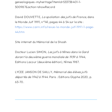
genealogiques-myheritage?itemId=533738401-1-
500987&action=showRecord
David DOUVETTE,
La spoliation des juifs de France
, dans
le Monde Juif 1991, n°141, pages 44 à 54 sur le site :
https://www.cairn.info/revue-le-monde-juif-1991-1-page-
44.htm
Site internet du Mémorial de la Shoah
Docteur Lucien SIMON,
Les juifs à Nîmes dans le Gard
durant la deuxième guerre mondiale de 1939 à 1944
,
Editions Lacour (deuxième édition), Nîmes 1987.
LYCEE JANSON DE SAILLY,
Mémorial des élèves juifs
déportés de 1942 à 1944
. Paris : Editions Glyphe 2020, p.
63-70.