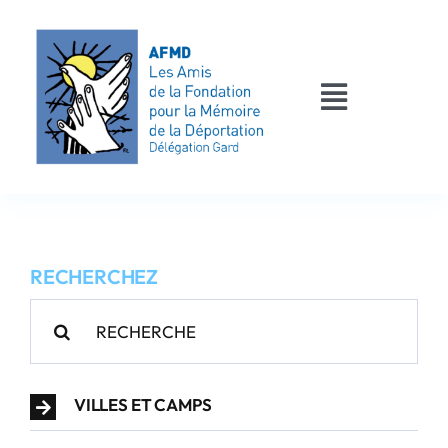
Passer
au
contenu
Toggle
Navigati
AFMD 30
Les déportés
RECHERCHEZ
Les victimes
Rechercher:
Contact
VILLES ET CAMPS