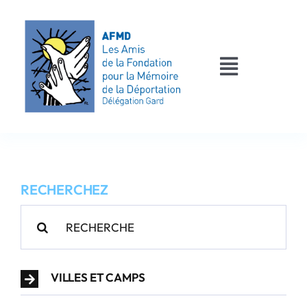
Passer
au
contenu
Toggle
Navigati
AFMD 30
Les déportés
RECHERCHEZ
Les victimes
Rechercher:
Contact
VILLES ET CAMPS