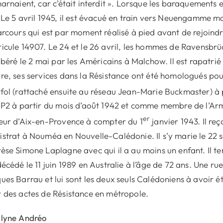
harnaient, car c’était interdit ». Lorsque les baraquements 
 Le 5 avril 1945, il est évacué en train vers Neuengamme m
arcours qui est par moment réalisé à pied avant de rejoindre
icule 14907. Le 24 et le 26 avril, les hommes de Ravensbrü
libéré le 2 mai par les Américains à Malchow. Il est rapatrié
re, ses services dans la Résistance ont été homologués p
fol (rattaché ensuite au réseau Jean-Marie Buckmaster) à p
 P2 à partir du mois d’août 1942 et comme membre de l’Arm
er
eur d’Aix-en-Provence à compter du 1
janvier 1943. Il reç
strat à Nouméa en Nouvelle-Calédonie. Il s’y marie le 22
èse Simone Laplagne avec qui il a au moins un enfant. Il t
décédé le 11 juin 1989 en Australie à l’âge de 72 ans. Une 
ues Barrau et lui sont les deux seuls Calédoniens à avoir
 des actes de Résistance en métropole.
ilyne Andréo