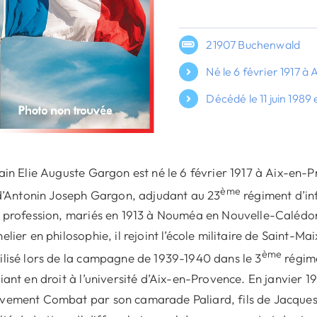
21907 Buchenwald
Né le 6 février 1917 
Décédé le 11 juin 1989 
ain Elie Auguste Gargon est né le 6 février 1917 à Aix-en-
ème
 d’Antonin Joseph Gargon, adjudant au 23
régiment d’inf
 profession, mariés en 1913 à Nouméa en Nouvelle-Calédonie
elier en philosophie, il rejoint l’école militaire de Saint-Maix
ème
lisé lors de la campagne de 1939-1940 dans le 3
régime
iant en droit à l’université d’Aix-en-Provence. En janvier 194
ement Combat par son camarade Paliard, fils de Jacques P