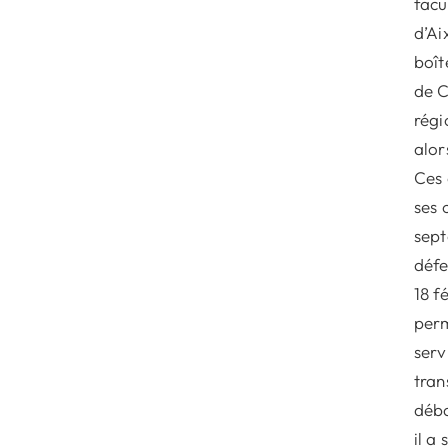
facu
d’Ai
boît
de C
régi
alor
Ces 
ses 
sept
défe
18 f
perm
serv
tran
déba
il a