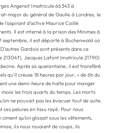
orges Angenot (matricule 66343 à
tat-major du général de Gaulle à Londres, le
de l’aspirant d’active Maurice Caillé
ents. Il est interné à la prison des Minimes à
17 septembre, il est déporté à Buchenwald où
D’autres Gardois sont présents dans ce
le 21304†), Jacques Lafont (matricule 21790)
decine. Après sa quarantaine, il est transféré
nels qu’il creuse 18 heures par jour, « de 6h du
ement une demi-heure de halte pour manger
moisi les trois quarts du temps. Les morts
u’on ne pouvait pas les évacuer tout de suite.
ces pelures en tissu rayé. Pour nous
ciment qu’on glissait sous les vêtements,
mise, ils nous rouaient de coups, ils