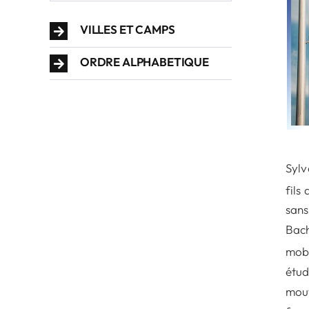
VILLES ET CAMPS
ORDRE ALPHABETIQUE
Sylv
fils
sans
Bach
mobi
étud
mouv