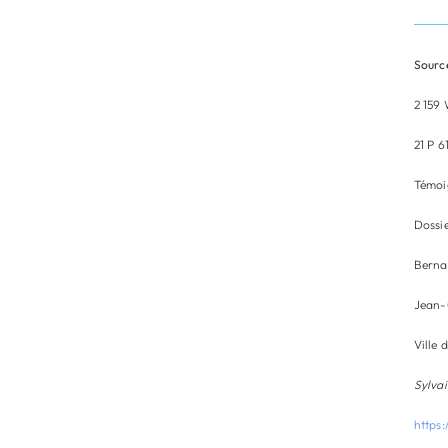
Source
2 159
21 P 6
Témoig
Dossie
Berna
Jean-
Ville
Sylva
https