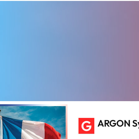
G
ARGON Sy