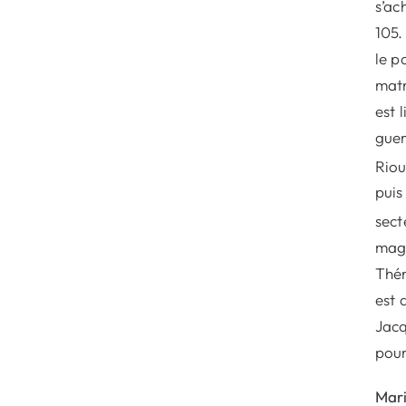
s’ac
105.
le p
matr
est 
guer
Riou
puis
sect
magi
Thér
est 
Jacq
pour
Mar