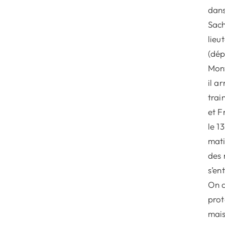
dans
Sach
lieu
(dép
Mont
il a
trai
et F
le 1
mati
des 
s’en
On a
prot
mais