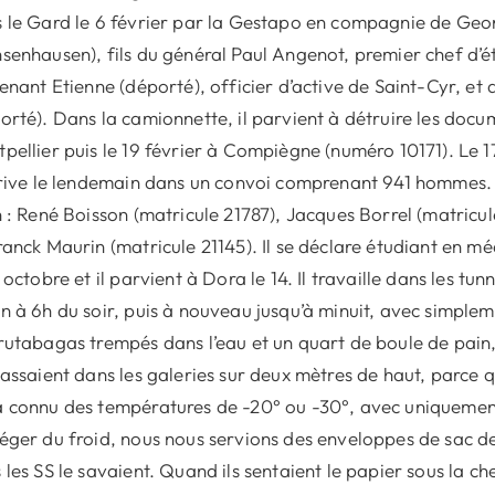
 le Gard le 6 février par la Gestapo en compagnie de Ge
senhausen), fils du général Paul Angenot, premier chef d’é
tenant Etienne (déporté), officier d’active de Saint-Cyr, et 
orté). Dans la camionnette, il parvient à détruire les docum
pellier puis le 19 février à Compiègne (numéro 10171). Le 
rrive le lendemain dans un convoi comprenant 941 hommes. 
n : René Boisson (matricule 21787), Jacques Borrel (matricu
ranck Maurin (matricule 21145). Il se déclare étudiant en mé
3 octobre et il parvient à Dora le 14. Il travaille dans les tun
n à 6h du soir, puis à nouveau jusqu’à minuit, avec simpl
rutabagas trempés dans l’eau et un quart de boule de pain, 
tassaient dans les galeries sur deux mètres de haut, parce q
 connu des températures de -20° ou -30°, avec uniquement 
éger du froid, nous nous servions des enveloppes de sac de 
 les SS le savaient. Quand ils sentaient le papier sous la che