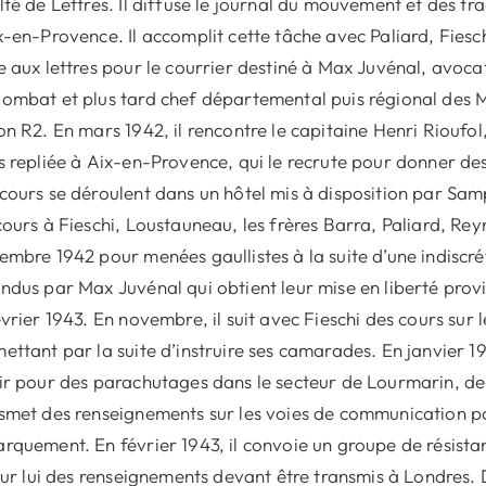
lté de Lettres. Il diffuse le journal du mouvement et des trac
x-en-Provence. Il accomplit cette tâche avec Paliard, Fiesch
e aux lettres pour le courrier destiné à Max Juvénal, avoca
ombat et plus tard chef départemental puis régional des 
on R2. En mars 1942, il rencontre le capitaine Henri Rioufol,
s repliée à Aix-en-Provence, qui le recrute pour donner des
cours se déroulent dans un hôtel mis à disposition par Sampi
cours à Fieschi, Loustauneau, les frères Barra, Paliard, Rey
embre 1942 pour menées gaullistes à la suite d’une indiscré
ndus par Max Juvénal qui obtient leur mise en liberté provi
évrier 1943. En novembre, il suit avec Fieschi des cours sur 
ettant par la suite d’instruire ses camarades. En janvier 19
ir pour des parachutages dans le secteur de Lourmarin, de 
smet des renseignements sur les voies de communication po
rquement. En février 1943, il convoie un groupe de résista
 sur lui des renseignements devant être transmis à Londres. 