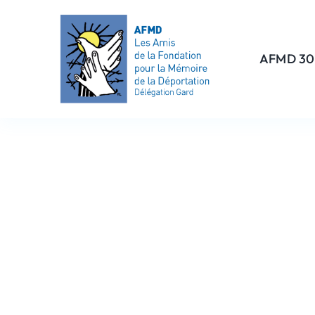
Passer
au
contenu
AFMD 30