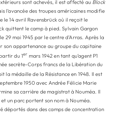
extérieurs sont achevés, il est affecté au
Block
ais l’avancée des troupes américaines modifie
 le 14 avril Ravensbrück où il reçoit le
ck quittent le camp à pied. Sylvain Gargon
 le 29 mai 1945 par le centre d’Arras. Après la
our son appartenance au groupe du capitaine
er
artir du 1
mars 1942 en tant qu’agent P1
ée secrète-Corps francs de la Libération du
oit la médaille de la Résistance en 1948. Il est
 septembre 1950 avec Andrée Félicie Marie
ermine sa carrière de magistrat à Nouméa. Il
rue et un parc portent son nom à Nouméa.
 été déportés dans des camps de concentration