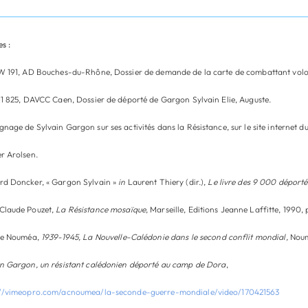
s :
 W 191, AD Bouches-du-Rhône, Dossier de demande de la carte de combattant volon
11 825, DAVCC Caen, Dossier de déporté de Gargon Sylvain Elie, Auguste.
nage de Sylvain Gargon sur ses activités dans la Résistance, sur le site internet d
r Arolsen.
rd Doncker, « Gargon Sylvain »
in
Laurent Thiery (dir.),
Le livre des 9 000 déport
Claude Pouzet,
La Résistance mosaïque
, Marseille, Editions Jeanne Laffitte, 1990, 
 de Nouméa,
1939-1945, La Nouvelle-Calédonie dans le second conflit mondial,
Noumé
in Gargon, un résistant calédonien déporté au camp de Dora
,
://vimeopro.com/acnoumea/la-seconde-guerre-mondiale/video/170421563