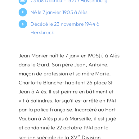
73768 Dachau – 13277 Flossenburg
Né le 7 janvier 1905 à Alès
Décédé le 23 novembre 1944 à
Hersbruck
Jean Monier naît le 7 janvier 1905[i] à Alès
dans le Gard. Son père Jean, Antoine,
maçon de profession et sa mère Marie,
Charlotte Blanchet habitent 26 place St
Jean à Alès. Il est peintre en bâtiment et
vit à Salindres, lorsqu’il est arrêté en 1941
par la police française. Incarcéré au Fort
Vauban à Alès puis à Marseille, il est jugé
et condamné le 22 octobre 1941 par la
e
section spéciale de la XV
Division