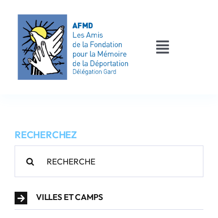
Passer
au
contenu
Toggle
Navigati
AFMD 30
Les déportés
RECHERCHEZ
Les victimes
Rechercher:
Contact
VILLES ET CAMPS