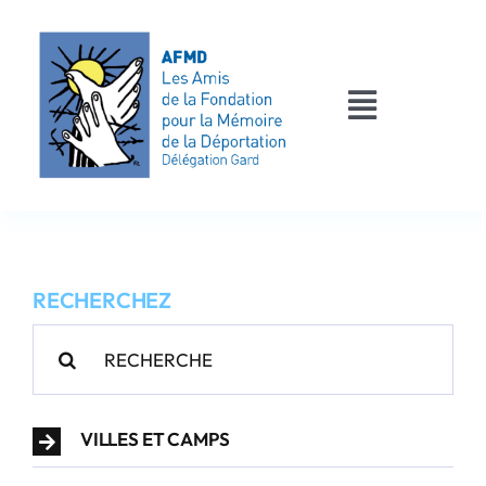
Passer
au
contenu
Toggle
Navigati
AFMD 30
Les déportés
RECHERCHEZ
Les victimes
Rechercher:
Contact
VILLES ET CAMPS