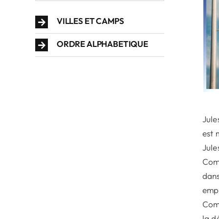
VILLES ET CAMPS
ORDRE ALPHABETIQUE
Jule
est 
Jule
Comb
dans
empr
Comp
la d