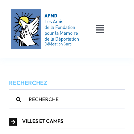
Passer
au
contenu
Toggle
Navigati
AFMD 30
Les déportés
RECHERCHEZ
Les victimes
Rechercher:
Contact
VILLES ET CAMPS