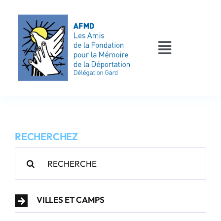
Passer
au
contenu
Toggle
Navigati
AFMD 30
Les déportés
RECHERCHEZ
Les victimes
Rechercher:
Contact
VILLES ET CAMPS