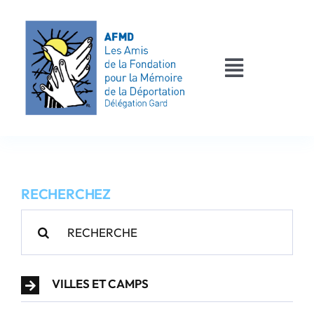
Passer
au
contenu
Toggle
Navigati
AFMD 30
Les déportés
RECHERCHEZ
Les victimes
Rechercher:
Contact
VILLES ET CAMPS