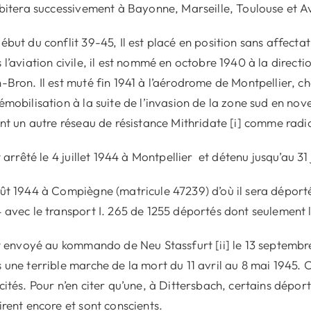
abitera successivement à Bayonne, Marseille, Toulouse et A
ébut du conflit 39-45, Il est placé en position sans affect
 l’aviation civile, il est nommé en octobre 1940 à la direc
-Bron. Il est muté fin 1941 à l’aérodrome de Montpellier, c
émobilisation à la suite de l’invasion de la zone sud en no
int un autre réseau de résistance Mithridate [i] comme radi
st arrêté le 4 juillet 1944 à Montpellier et détenu jusqu’au 31
ût 1944 à Compiègne (matricule 47239) d’où il sera déport
 avec le transport I. 265 de 1255 déportés dont seulement 
st envoyé au kommando de Neu Stassfurt [ii] le 13 septembr
 une terrible marche de la mort du 11 avril au 8 mai 1945
cités. Pour n’en citer qu’une, à Dittersbach, certains déporté
irent encore et sont conscients.