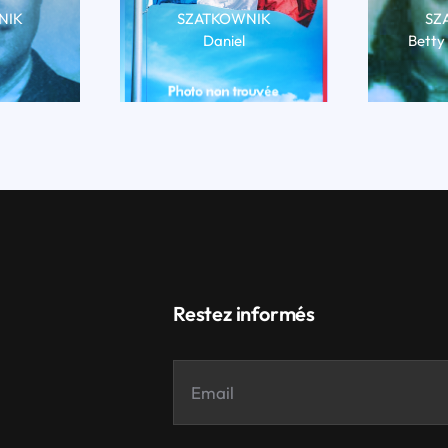
NIK
SZATKOWNIK
SZ
Daniel
Bett
BIO
LIRE LA BIO
LI
Restez informés