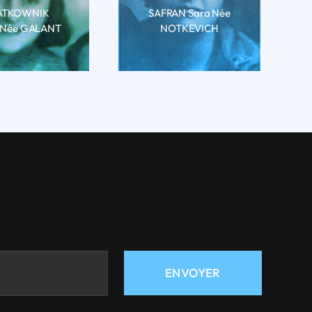
ATKOWNIK
SAFRAN Sara Née
y Née GALANT
NOTKEVICH
RE LA BIO
LIRE LA BIO
ENVOYER