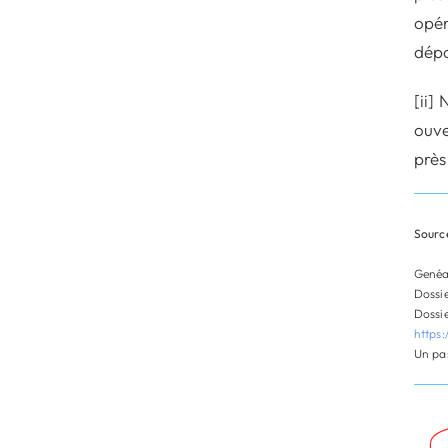
opér
dépo
[ii]
ouve
près
Source
Genéa
Dossie
Dossie
https
Un pas