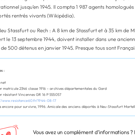
ationnel jusqu’en 1945. Il compta 1 987 agents homologués
rtés rentrés vivants (Wikipédia).
 Neu Stassfurt ou Rech : A 8 km de Stassfurt et à 35 km d
rt le 13 septembre 1944, doivent installer dans une ancienne
 de 500 détenus en janvier 1945. Presque tous sont Françai
s :
net
r matricule 2346 classe 1916 – archives départementales du Gard
r résistant Vincennes GR 16 P 555057
://www.resistance60.fr/1944-08-17
 encore pour survivre, 1996. Amicale des anciens déportés à Neu-Stassfurt Martell
Vous avez un complément d’informations ? N’