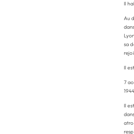
Il h
Au d
dans
Lyon
sa d
rejo
Il e
7 ao
1944
Il e
dans
atro
resp