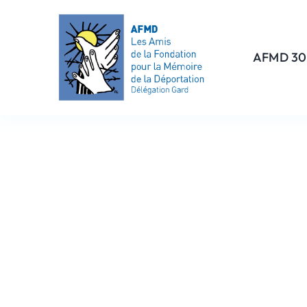
Passer
au
contenu
AFMD 30