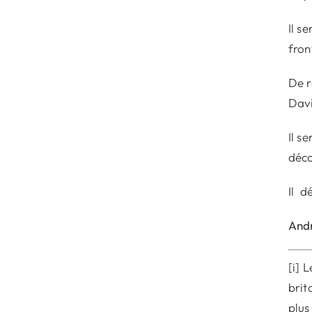
Il s
fron
De r
Davi
Il s
déco
Il d
And
[i] 
brit
plus