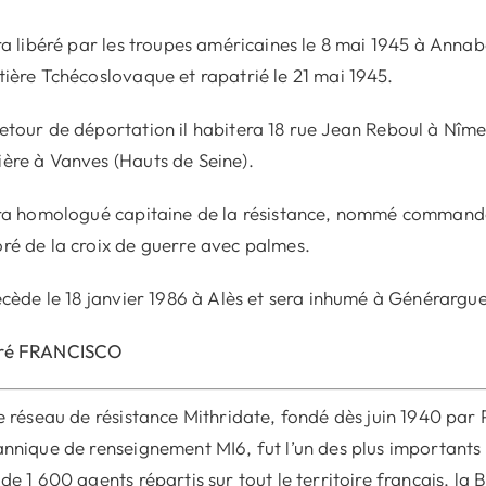
era libéré par les troupes américaines le 8 mai 1945 à Annabe
tière Tchécoslovaque et rapatrié le 21 mai 1945.
etour de déportation il habitera 18 rue Jean Reboul à Nîm
ère à Vanves (Hauts de Seine).
era homologué capitaine de la résistance, nommé commandeu
ré de la croix de guerre avec palmes.
écède le 18 janvier 1986 à Alès et sera inhumé à Générargue
ré FRANCISCO
Le réseau de résistance Mithridate, fondé dès juin 1940 par
annique de renseignement MI6, fut l’un des plus importants
 de 1 600 agents répartis sur tout le territoire français, la Be