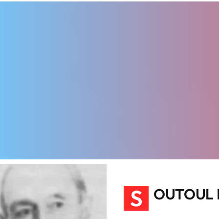
S
OUTOUL P