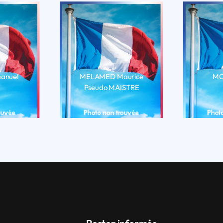
anuel
MELAMED Maurice
MO
Pseudo MAISTRE
BIO
LI
LIRE LA BIO