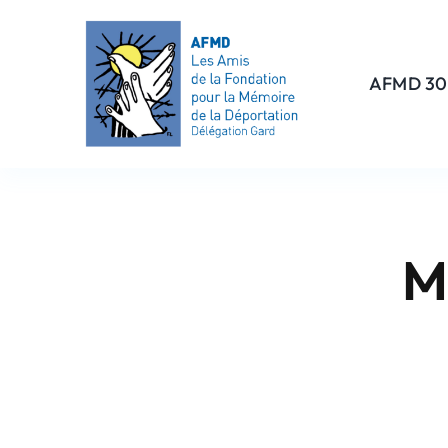
Passer
au
contenu
AFMD 30
M