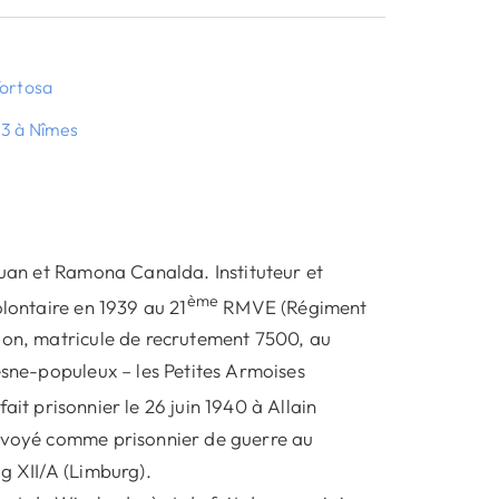
Tortosa
83 à Nîmes
Juan et Ramona Canalda. Instituteur et
ème
olontaire en 1939 au 21
RMVE (Régiment
llon, matricule de recrutement 7500, au
esne-populeux – les Petites Armoises
t fait prisonnier le 26 juin 1940 à Allain
envoyé comme prisonnier de guerre au
g XII/A (Limburg).