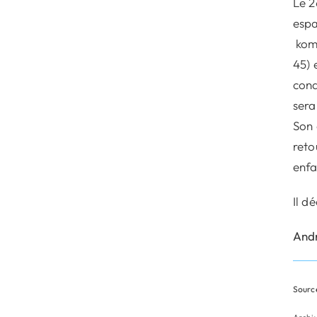
Le 2
espa
komm
45) 
cond
sera
Son 
reto
enfa
Il d
And
Source