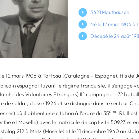
3421 Mauthausen
Né le 12 mars 1906 à 
Décédé le 24 août 19
é le 12 mars 1906 à Tortosa (Catalogne – Espagne), fils de 
blicain espagnol fuyant le régime franquiste, il s’engage v
arche des Volontaires Etrangers) II° compagnie – 3° batai
e de soldat, classe 1926 et se distingue dans le secteur Ch
ème
ennes) où il obtient une citation à l’ordre du 35
RI. Il es
rthe et Moselle) avec le matricule de captivité 50923 et 
stalag 212 à Metz (Moselle) et le 11 décembre 1940 au stala