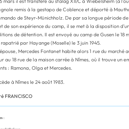
6 mars il est transféré au stalag XII/C à Wiebelsheim (à l’o
gnole remis à la gestapo de Coblence et déporté à Mauthau
ando de Steyr-Münichholz. De par sa longue période de d
et de son expérience du camp, il se met à la disposition d’u
itions de détention. Il est envoyé au camp de Gusen le 18 mar
 rapatrié par Hayange (Moselle) le 3 juin 1945.
épouse, Mercedes Fontanet habite alors 1 rue du marché au V
ur au 18 rue de la maison carrée à Nîmes, où il trouve un e
nts : Ramona, Olga et Mercedes.
écède à Nîmes le 24 août 1983.
ré FRANCISCO
s :