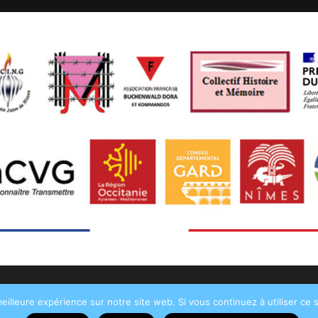
eilleure expérience sur notre site web. Si vous continuez à utiliser ce
©2026•
AFMD DT 30
• Tous droits réservés •