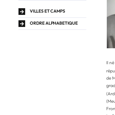
VILLES ET CAMPS
ORDRE ALPHABETIQUE
Il n
répu
de M
grad
(Ard
(Meu
Fron