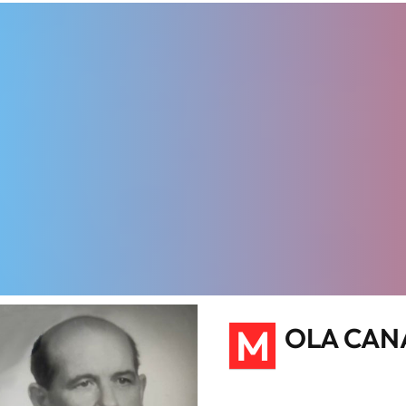
M
OLA CAN