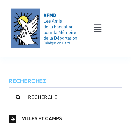
Passer
au
contenu
Toggle
Navigati
AFMD 30
Les déportés
RECHERCHEZ
Les victimes
Rechercher:
Contact
VILLES ET CAMPS