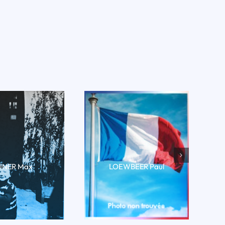
INER Max
LOEWBEER Paul
RE LA BIO
LIRE LA BIO