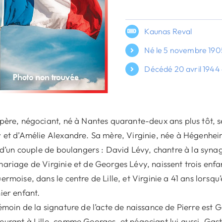
Kaunas Reval
Né le 5 novembre 1905
Décédé 20 avril 1944
père, négociant, né à Nantes quarante-deux ans plus tôt, s
 et d’Amélie Alexandre. Sa mère, Virginie, née à Hégenheim
e d’un couple de boulangers : David Lévy, chantre à la sy
ariage de Virginie et de Georges Lévy, naissent trois enfant
ermoise, dans le centre de Lille, et Virginie a 41 ans lorsq
ier enfant.
émoin de la signature de l’acte de naissance de Pierre est 
urant à Lille, comme Georges, et négociant lui aussi. Gasto