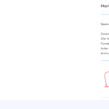
Mari
Source
Dossie
Site Y
Fondat
Actes 
Archiv