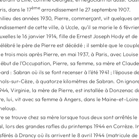
ème
ris, dans le 17
arrondissement le 27 septembre 1907.
ilieu des années 1930, Pierre, commerçant, vit quelques an
ndissement de cette ville, à Uccle, qu’il se marie le 6 févr
uxelles le 16 janvier 1914, fille de Ernest Joseph Hody et
célébré le père de Pierre est décédé ; il semble que le coupl
e trois mois après Pierre, en mai 1937, à Paris, avec Louise
ébut de l’Occupation, Pierre, sa femme, sa mère et Claude,
ard : Sabran où ils se font recenser à l’été 1941 ; l’épouse 
ols-sur-Cèze, à quatorze kilomètres de Sabran. On ignore 
944, Virginie, la mère de Pierre, est installée à Donzenac d
re, lui, vit avec sa femme à Angers, dans le Maine-et-Loire,
neloup.
re se trouve chez sa mère lorsque tous deux sont arrêtés le
al, lors des grandes rafles du printemps 1944 en Corrèze. In
sférés à Drancy où ils arrivent le 8 avril 1944 (matricule de 