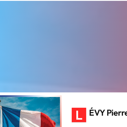
L
ÉVY Pierr