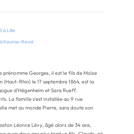
 à Lille
 à Kaunas-Reval
e prénomme Georges, il est le fils de Moïse
 (Haut-Rhin) le 17 septembre 1864, est la
nagogue d’Hégenheim et Sara Rueff.
s. La famille s’est installée au 9 rue
u’elle met au monde Pierre, sans doute son
Gaston Léonce Lévy, âgé alors de 34 ans,
n aura deux ans plus tard un fils, Claude, né