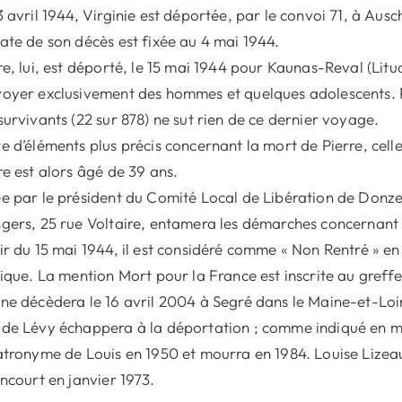
3 avril 1944, Virginie est déportée, par le convoi 71, à Aus
ate de son décès est fixée au 4 mai 1944.
re, lui, est déporté, le 15 mai 1944 pour Kaunas-Reval (Litu
oyer exclusivement des hommes et quelques adolescents. 
survivants (22 sur 878) ne sut rien de ce dernier voyage.
e d’éléments plus précis concernant la mort de Pierre, cell
re est alors âgé de 39 ans.
e par le président du Comité Local de Libération de Donze
gers, 25 rue Voltaire, entamera les démarches concernant l
ir du 15 mai 1944, il est considéré comme « Non Rentré » en 
tique. La mention Mort pour la France est inscrite au greff
ne décèdera le 16 avril 2004 à Segré dans le Maine-et-Loi
de Lévy échappera à la déportation ; comme indiqué en ma
atronyme de Louis en 1950 et mourra en 1984. Louise Lize
ancourt en janvier 1973.