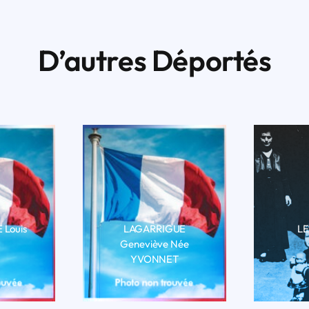
D’autres Déportés
Louis
LAGARRIGUE
LE
Geneviève Née
BIO
LI
YVONNET
LIRE LA BIO