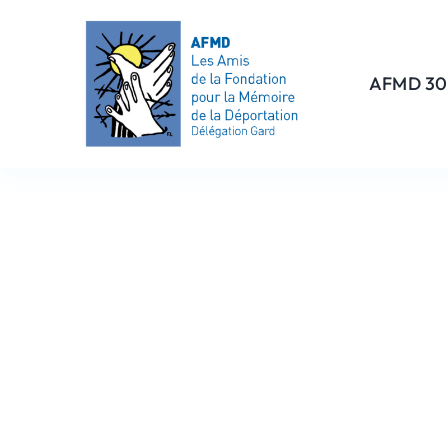
Passer
au
contenu
AFMD 30