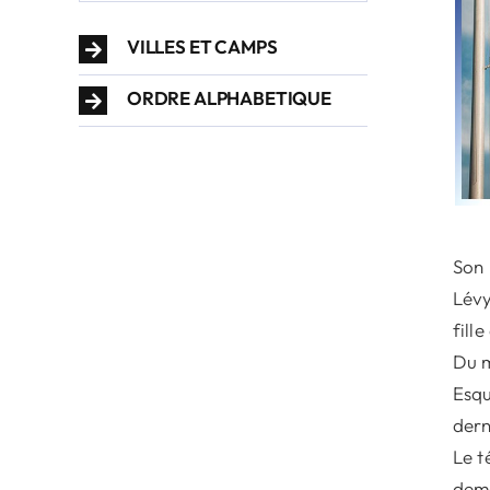
VILLES ET CAMPS
ORDRE ALPHABETIQUE
Son 
Lévy
fill
Du m
Esqu
dern
Le t
deme