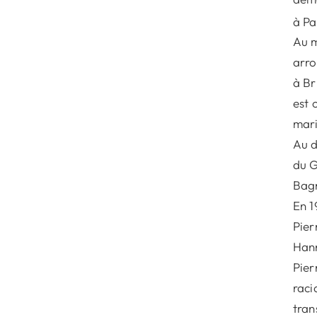
à Pa
Au m
arro
à Br
est 
mari
Au d
du G
Bagn
En 1
Pier
Han
Pier
raci
tran