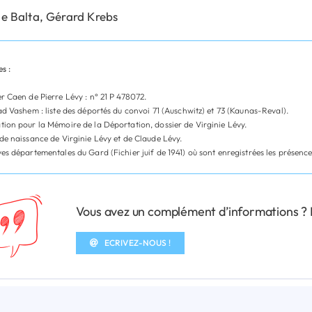
e Balta, Gérard Krebs
s :
r Caen de Pierre Lévy : n° 21 P 478072.
ad Vashem : liste des déportés du convoi 71 (Auschwitz) et 73 (Kaunas-Reval).
ion pour la Mémoire de la Déportation, dossier de Virginie Lévy.
de naissance de Virginie Lévy et de Claude Lévy.
es départementales du Gard (Fichier juif de 1941) où sont enregistrées les présenc
Vous avez un complément d’informations ? N’
ECRIVEZ-NOUS !