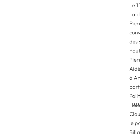
Le 1
La d
Pier
conv
des 
Faut
Pier
Aidé
à An
part
Poli
Hélè
Clau
le p
Bill