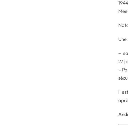
1944
Meer
Nota
Une 
– sa
27 j
– Pa
sécu
Il e
aprè
And