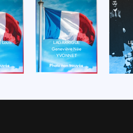
Louis
LAGARRIGUE
LE
Geneviève Née
BIO
LI
YVONNET
LIRE LA BIO