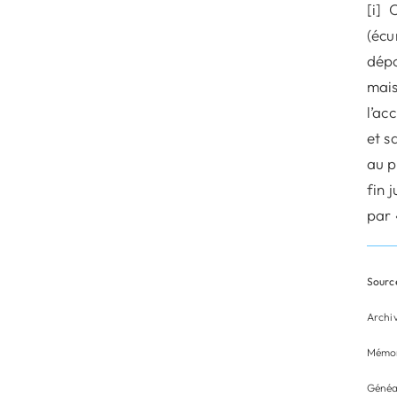
[i] 
(écu
dépo
mais
l’ac
et s
au p
fin 
par 
Source
Archi
Mémor
Généa