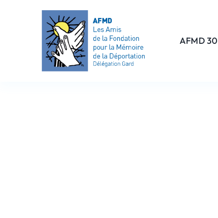
Passer
au
contenu
AFMD 30