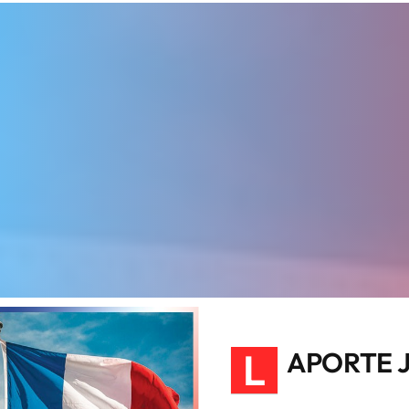
L
APORTE 