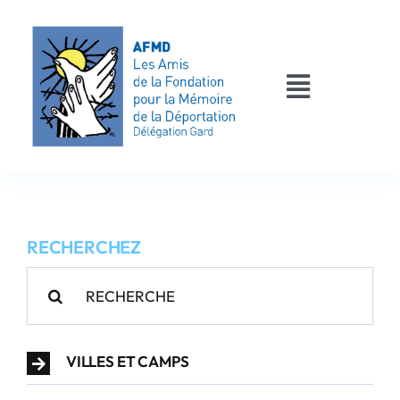
Passer
au
contenu
Toggle
Navigati
AFMD 30
Les déportés
RECHERCHEZ
Les victimes
Rechercher:
Contact
VILLES ET CAMPS