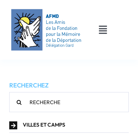
Passer
au
contenu
Toggle
Navigati
AFMD 30
Les déportés
RECHERCHEZ
Les victimes
Rechercher:
Contact
VILLES ET CAMPS