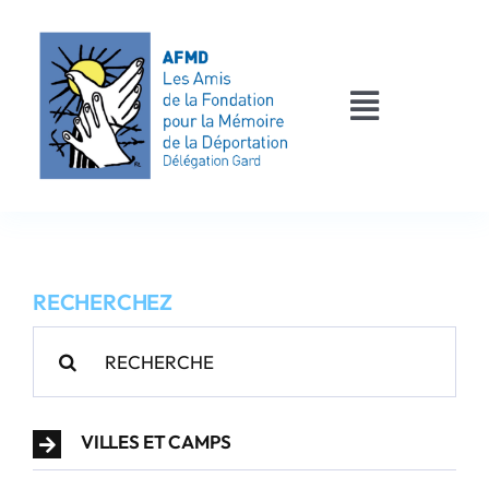
Passer
au
contenu
Toggle
Navigati
AFMD 30
Les déportés
RECHERCHEZ
Les victimes
Rechercher:
Contact
VILLES ET CAMPS