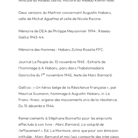
Amicale du Réseau Gallia. Histoire du Réseau Reims-Noël.
Deux versions du Maitron concernant Augustin Habaru,
celle de Michel Aguettaz et celle de Nicole Racine.
Mémoire de DEA de Philippe Meysonnier 1994 : Réseau
Gallia 1943-44.
Mémoire des Hommes : Habaru Zulma Rosalie FFC.
Journal Le Peuple du 10 novembre 1945 : Extraits de
l’hommage à A Habaru, paru dans l’hebdomadaire
er
Gavroche du 1
novembre 1945, texte de Marc Bernard.
Gallica : « Un héros belge de la Résistance française », par
Maurice Scumann, hommage à Augustin Habaru, in Le
Franc-tireur, organe des mouvements unis de la résistance.
Du 15 décembre 1944.
Remerciements à Stéphane Bonnefoi pour les emprunts
effectués à son livre :
Marc Bernard, La volupté de
l’effacement
». Ed. Le Murmure, ainsi que pour son émission
intitulée :
Marc Bernard et moi
(qui comporte des interviews