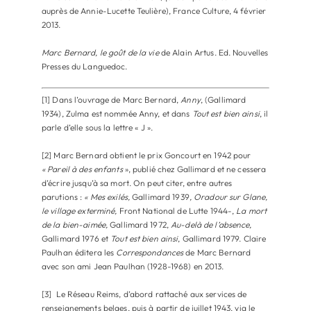
auprès de Annie-Lucette Teulière), France Culture, 4 février
2013.
Marc Bernard, le goût de la vie
de Alain Artus. Ed. Nouvelles
Presses du Languedoc.
[1] Dans l’ouvrage de Marc Bernard,
Anny
, (Gallimard
1934), Zulma est nommée Anny, et dans
Tout est bien ainsi
, il
parle d’elle sous la lettre « J ».
[2] Marc Bernard obtient le prix Goncourt en 1942 pour
« Pareil à des enfants
», publié chez Gallimard et ne cessera
d’écrire jusqu’à sa mort. On peut citer, entre autres
parutions :
« Mes exilés,
Gallimard 1939
, Oradour sur Glane,
le village exterminé,
Front National de Lutte 1944-,
La mort
de la bien-aimée,
Gallimard 1972,
Au-delà de l’absence,
Gallimard 1976 et
Tout est bien ainsi
, Gallimard 1979. Claire
Paulhan éditera les
Correspondances
de Marc Bernard
avec son ami Jean Paulhan (1928-1968) en 2013.
[3] Le Réseau Reims, d’abord rattaché aux services de
renseignements belges, puis à partir de juillet 1943, via le