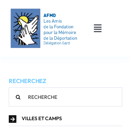
Passer
au
contenu
Toggle
Navigati
AFMD 30
Les déportés
RECHERCHEZ
Les victimes
Rechercher:
Contact
VILLES ET CAMPS