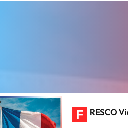
F
RESCO Vi