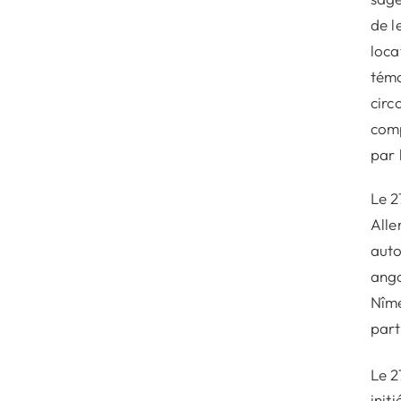
de l
loca
témo
circ
comp
par 
Le 2
Alle
auto
ango
Nîme
part
Le 2
init