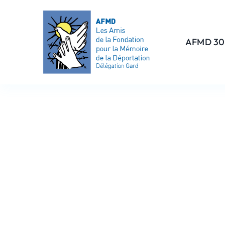
Passer
au
contenu
AFMD 30