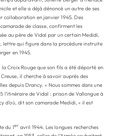
icile et elle a déjà dénoncé un autre de ses
ur collaboration en janvier 1945. Des
 camarade de classe, confirment les
essée au père de Vidal par un certain Medidi,
ettre qui figure dans la procédure instruite
erger en 1945.
 la Croix Rouge que son fils a été déporté en
Creuse, il cherche à savoir auprès des
velles depuis Drancy. « Nous sommes dans une
45 l’itinéraire de Vidal : prison de Vallongue à
y d’où, dit son camarade Medidi, « il est
er
te du 1
avril 1944. Les longues recherches
uteront, en 1953, celles de l’Armée souhaitant