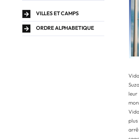
VILLES ET CAMPS
ORDRE ALPHABETIQUE
Vida
Suza
leur
mont
Vida
plus
arrê
sage