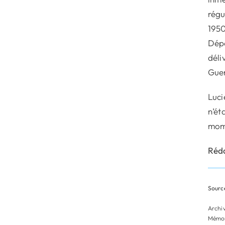
régu
1950
Dépo
déli
Guer
Luci
n’ét
mom
Réda
Source
Archi
Mémor