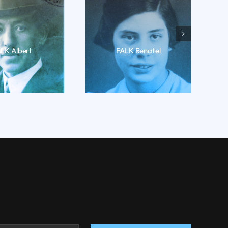
LK Albert
FALK Renatel
RE LA BIO
LIRE LA BIO