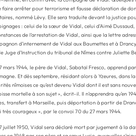
e faire arrêter pour terrorisme et fausse déclaration de dom
taires, nommé Lévy. Elle sera traduite devant la justice po
ignages : celui de la sœur de Vidal, celui d’Aimé Dussaud,
onstances de l’arrestation de Vidal, ainsi que la lettre adr
agnon d’internement de Vidal aux Baumettes et à Drancy, l
le Juge d’Instruction du tribunal de Nîmes contre Juliette B
7 mars 1944, le père de Vidal, Sabataï Fresco, apprend par
magne. Et dès septembre, résidant alors à Yzeures, dans la 
rités nîmoises ce qu’est devenu Vidal dont il est sans nou
isse mortelle à son sujet », écrit-il. Il n’apprendra qu’en 19
s, transfert à Marseille, puis déportation à partir de Dranc
i très courageux », par le convoi 70 du 27 mars 1944.
7 juillet 1950, Vidal sera déclaré mort par jugement à la da
iées en 1948 par son père et sa sœur Lucie, auxquelles s’ajo