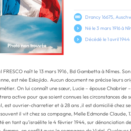
Drancy 16675, Auschw
Né le 3 mars 1916 à N
Décédé le 1 avril 194
l FRESCO naît le 13 mars 1916, Bd Gambetta à Nîmes. Son
nne, est née Eskojido. Aucun document ne précise leurs orig
 métier. On lui connaît une sœur, Lucie – épouse Chabrier – 
rera active pour que soient connues les circonstances de 
l, est ouvrier-charretier et à 28 ans ,il est domicilié chez 
 souvent il vit chez sa compagne, Melle Edmonde Claude, 13 
té en tant qu’israélite le 4 février 1944, sur dénonciation de
-femme, en conflit avec la compagne de Vidal. Quelques 