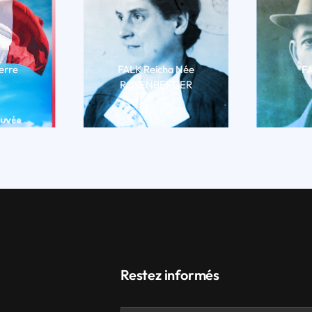
erre
FALK Reicha Née
FA
ROSENBERGER
BIO
LI
LIRE LA BIO
Restez informés