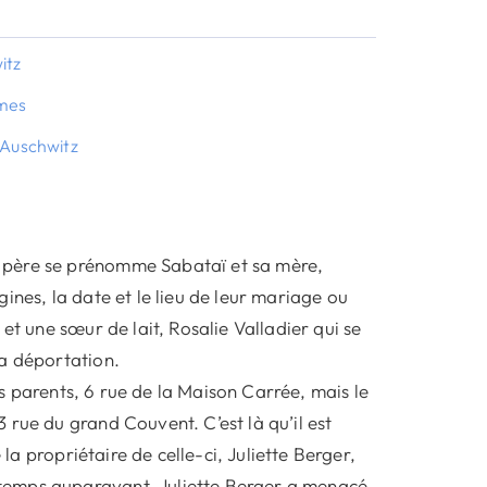
itz
îmes
4 Auschwitz
 père se prénomme Sabataï et sa mère,
ines, la date et le lieu de leur mariage ou
et une sœur de lait, Rosalie Valladier qui se
sa déportation.
ses parents, 6 rue de la Maison Carrée, mais le
rue du grand Couvent. C’est là qu’il est
 la propriétaire de celle-ci, Juliette Berger,
temps auparavant, Juliette Berger a menacé