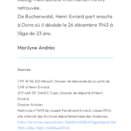
retrouvée.
De Buchenwald, Henri Evrard part ensuite
à Dora où il décède le 26 décembre 1943 à
l’âge de 23 ans.
Marilyne Andréo
Sources :
1 911 W 54, AD Hérault, Dossier de demande de la carte de
CVR d’Henri Evrard.
21 P 448 131, DAVCC Caen, Dossier de déporté d’Henri
Evrard.
Dossier Arolsen.
Matricule n°1693 de Joseph Ferdinand Evrard, classe 1904,
site internet des Archives départementales des Ardennes,
https://archives.meuse.fr/ark:/52669/4095k7rf3gjd/ddc4c10e-
5fb5-4356-9d80-54538e409fc8