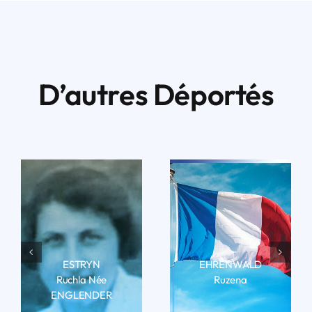
D’autres Déportés
ESTRYN
EHRENWALD
Ruchla Née
Ruzena
ENGLENDER
LIRE LA BIO