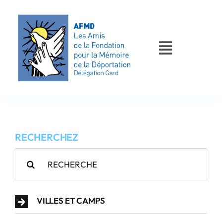
Passer
au
contenu
Toggle
Navigati
AFMD 30
Les déportés
RECHERCHEZ
Les victimes
Rechercher:
Contact
VILLES ET CAMPS