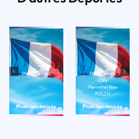
DUPONT Paul
DOIZE Petra
(dite
LIRE LA BIO
Pierrette) Née
FOLCH
LIRE LA BIO