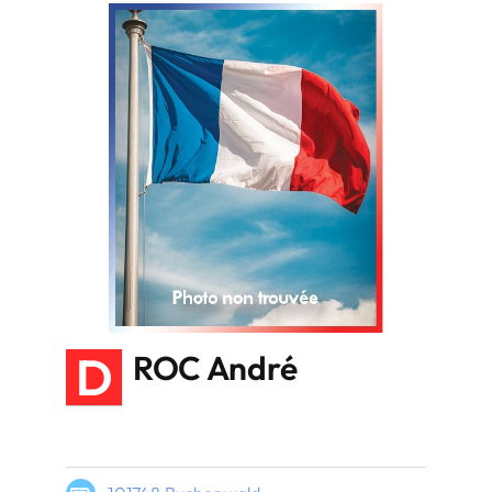
D
ROC André