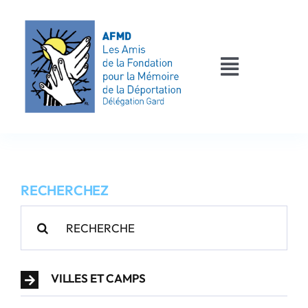
Passer
au
contenu
Toggle
Navigati
AFMD 30
Les déportés
RECHERCHEZ
Les victimes
Rechercher:
Contact
VILLES ET CAMPS