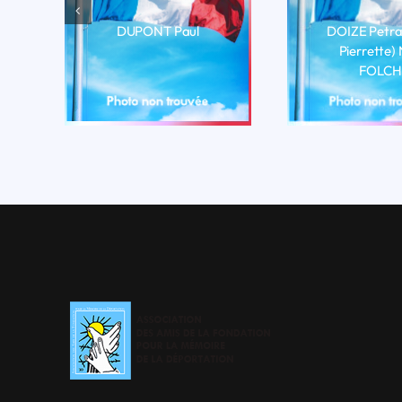
DUPONT Paul
DOIZE Petra
Pierrette)
LIRE LA BIO
FOLCH
LIRE LA 