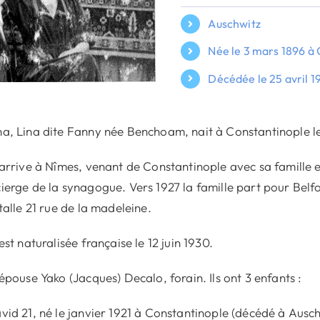
Auschwitz
Née le 3 mars 1896 à 
Décédée le 25 avril 
a, Lina dite Fanny née Benchoam, nait à Constantinople le 
 arrive à Nîmes, venant de Constantinople avec sa famille e
ierge de la synagogue. Vers 1927 la famille part pour Belfo
stalle 21 rue de la madeleine.
 est naturalisée française le 12 juin 1930.
 épouse Yako (Jacques) Decalo, forain. Ils ont 3 enfants :
vid 21, né le janvier 1921 à Constantinople (décédé à Ausc