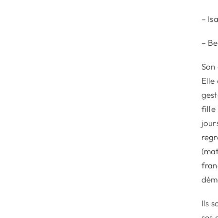
– Is
– Be
Son 
Elle
gest
fill
jour
regr
(mat
fran
démo
Ils 
ses 