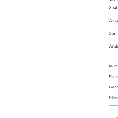
Seul
A no
Son 
And
Source
Dossie
Colle
Mémor