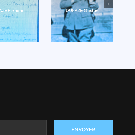
ZE Fernand
DUKAZE Gaston
RE LA BIO
LIRE LA BIO
ENVOYER