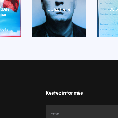
 (dite
DOIZE Pierre
DUKA
 Née
LIRE LA BIO
LI
BIO
Restez informés