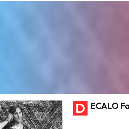
D
ECALO F