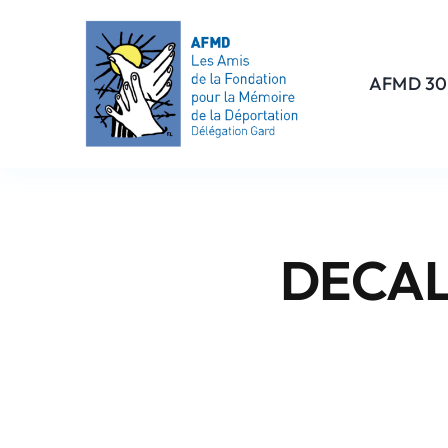
Passer
au
contenu
AFMD 30
DECAL