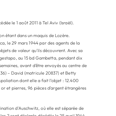
ée le 1 août 2011 à Tel Aviv (Israël).
ion étant dans un maquis de Lozère.
cca, le 29 mars 1944 par des agents de la
objets de valeur qu’ils découvrent. Avec sa
 la gestapo, au 15 bd Gambetta, pendant dix
 semaines, avant d’être envoyés au centre de
836) – David (matricule 20837) et Betty
liation dont elle a fait l’objet : 12.400
or et pierres, 96 pièces d’argent étrangères
ination d’Auschwitz, où elle est séparée de
 les 2 sont déclarés décédés le 25 avril 1944.