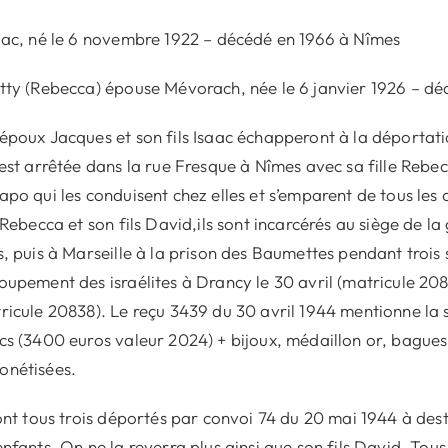
aac, né le 6 novembre 1922 – décédé en 1966 à Nîmes
tty (Rebecca) épouse Mévorach, née le 6 janvier 1926 – décéd
époux Jacques et son fils Isaac échapperont à la déportat
 est arrêtée dans la rue Fresque à Nîmes avec sa fille Rebe
apo qui les conduisent chez elles et s’emparent de tous les 
e Rebecca et son fils David,ils sont incarcérés au siège de
s, puis à Marseille à la prison des Baumettes pendant trois
oupement des israélites à Drancy le 30 avril (matricule 20
ricule 20838). Le reçu 3439 du 30 avril 1944 mentionne la spo
cs (3400 euros valeur 2024) + bijoux, médaillon or, bagues 
nétisées.
sont tous trois déportés par convoi 74 du 20 mai 1944 à dest
enfants. On ne la reverra plus ainsi que son fils David. Tous