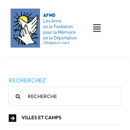
Passer
au
contenu
Toggle
Navigati
AFMD 30
Les déportés
RECHERCHEZ
Les victimes
Rechercher:
Contact
VILLES ET CAMPS