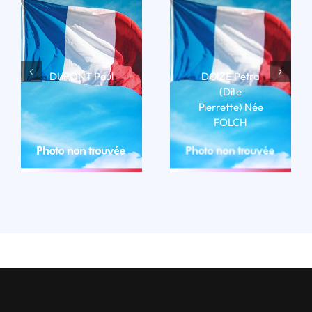
DUPONT Paul
DOIZE Petra
(dite
LIRE LA BIO
Pierrette) Née
FOLCH
LIRE LA BIO