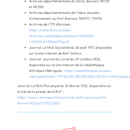
Archives départementales du Gard, dossiers 1W129
et 1W298
Archives départementales de l’Isère, dossiers
d’internement au Fort Barraux 15W177, 17W98
Archives de l’ITS d’Arolsen :
https://collections.arolsen-
archives.org/de/search/person/5696652?
s=CONIL&t=1586657&p=0
Journal
Le Midi Socialiste
du 25 août 1917, disponible
sur le site internet de BnF Gallica
Journal
Journal du Loiret
du 29 octobre 1926,
disponible sur le site internet de la médiathèque
d’Orléans Métropole :
https://mediatheques.orleans-
metropole.fr/ark:/77916/ORL259753/1926/10/29/v0002.simple.
Journal
Le Petit Provençal
du 16 février 1922, disponible sur
le site de la presse de la BnF :
https://www.retronews.fr/journal/le-petit-provencal/16-
fevrier-1922/677/3102255/1