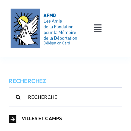
Passer
au
contenu
Toggle
Navigati
AFMD 30
Les déportés
RECHERCHEZ
Les victimes
Rechercher:
Contact
VILLES ET CAMPS